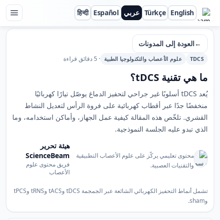
English
Türkçe
عربي
Español
हिन्दी
ScienceBeam
←
العودة إلى المدونات
· 5 دقائق قراءة
TDCS
علوم الأعصاب والتكنولوجيا الطبية
ما هي تقنية tDCS؟
يُعد tDCS أسلوبًا غير جراحي لتحفيز الدماغ يوصّل تيارًا كهربائيًا
منخفضًا جدًا عبر أقطاب كهربائية على فروة الرأس لتعديل النشاط
القشري. تلخّص هذه المقالة كيفية عمل الجهاز، وأماكن استخدامه، وما
الذي تبدو عليه الجلسة النموذجية.
هيئة تحرير
ScienceBeam
محتوى تعليمي يركّز على علوم الأعصاب التطبيقية
فريق محتوى علوم
والتقنيات العصبية.
الأعصاب
تشمل أنماط التحفيز الكهربائي الشائعة عبر الجمجمة tDCS وtACS وtRNS وtPCS
وsham.