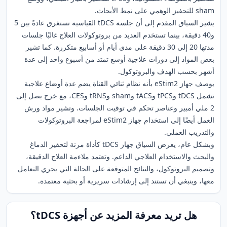
sham للتحفيز الوهمي على نمط الأبحاث.
يشير السياق المقدم إلى أن جلسة tDCS القياسية تستغرق عادةً بين 5
و40 دقيقة، بينما تستخدم العديد من بروتوكولات العلاج غالبًا جلسات
مدتها 20 إلى 30 دقيقة على مدى أيام أو أسابيع متكررة. كما تشير
بعض المواد إلى دورات علاجية أوسع تمتد من أسبوع واحد إلى عدة
أشهر بحسب الهدف والبروتوكول.
يوصف جهاز eStim2 بأنه نظام ثنائي القناة يضم عدة أوضاع علاجية
تشمل tDCS وtPCS وtACS وsham وtRNS وCES، مع خرج يصل إلى
2 ملي أمبير وعناصر تحكم في توقيت الجلسات. وتشير مواد ورش
العمل أيضًا إلى استخدام جهاز eStim2 لمراجعة البروتوكولات
والتدريب العملي.
وبشكل عام، يعرض السياق جهاز tDCS كأداة مرنة لتحفيز الدماغ
والبحث والاستخدام العلاجي الداعم. وتعتمد ملاءمة العلاج الدقيقة،
وتصميم البروتوكول، والنتائج المتوقعة على الحالة التي يجري التعامل
معها، وينبغي أن تستند إلى إرشادات سريرية أو بحثية معتمدة.
هل تريد معرفة المزيد عن أجهزة tDCS؟