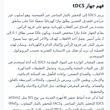
فهم جهاز tDCS
يرمز tDCS إلى التحفيز بالتيار المباشر عبر الجمجمة. وهو أسلوب غير
جراحي للتعديل العصبي يطبّق تيارًا كهربائيًا ضعيفًا جدًا على مناطق
محددة من الدماغ عبر أقطاب كهربائية توضع على فروة الرأس.
يقدّم الجهاز عادةً تيارًا منخفض الشدة، ويكون غالبًا ضمن نطاق 0.1 إلى
2 ملي أمبير. يعمل أحد الأقطاب كهدف والآخر كمرجع، مما يسمح
بمرور التيار عبر فروة الرأس وإكمال الدائرة الكهربائية. ويمكن لهذه
العملية أن تزيد أو تقلل من الاستثارة القشرية بحسب البروتوكول
المستخدم.
تصف المصادر الواردة في المواد المقدمة tDCS بأنه أداة تُستخدم في
كل من البيئات البحثية والسريرية. وتشمل التطبيقات المذكورة
الاكتئاب، والصداع النصفي، وإعادة التأهيل بعد السكتة الدماغية،
والإدمان، وطنين الأذن، ومرض باركنسون، والحالات المرتبطة بالقلق،
والفصام، والدعم المعرفي لوظائف مثل الذاكرة والانتباه والتعلّم
والتخطيط.
كما تُذكر عدة أنماط تحفيز للأجهزة الحديثة من نوع tES مثل eStim2:
tDCS للتحفيز بالتيار المباشر، وtACS للتحفيز بالتيار المتناوب، وtRNS
للتحفيز بالضوضاء العشوائية، وtPCS للتحفيز بالتيار النبضي، ووضع