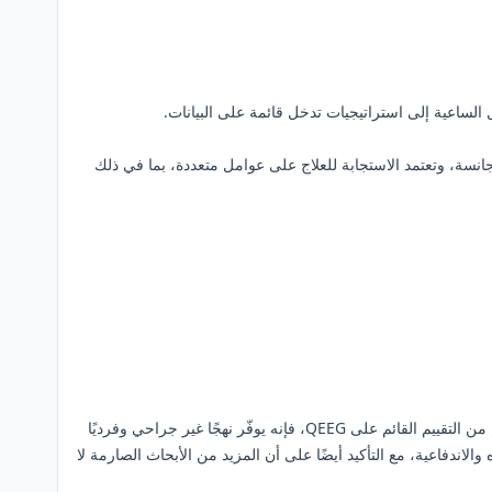
انسة، وتعتمد الاستجابة للعلاج على عوامل متعددة، بما في ذلك
يمثل الارتجاع العصبي لاضطراب فرط الحركة ونقص الانتباه تقاطعًا ذا معنى سريري بين علوم الأعصاب، والطب السلوكي، والتقنيات الطبية. وبدعم من التقييم القائم على QEEG، فإنه يوفّر نهجًا غير جراحي وفرديًا
والاندفاعية، مع التأكيد أيضًا على أن المزيد من الأبحاث الصارمة لا