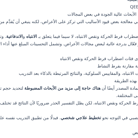
 الأبحاث عالية الجودة في بعض المجالات
ي معالجة بعض قيود الأساليب التي تركز على الأعراض، لكنه ينبغي أن يُقدَّم م
اضطراب فرط الحركة ونقص الانتباه، لا سيما فيما يتعلق بـ
الانتباه
و
الاندفاعية
. وت
فعّال بدرجة عالية
لبعض مجالات الأعراض. وتشمل التحسينات المبلغ عنها أداء الا
لدى فئات اضطراب فرط الحركة ونقص الانتباه
ية مقارنة بفرط النشاط
بهذه الطريقة
مادة المصدر أيضًا أن
هناك حاجة إلى مزيد من الأبحاث المضبوطة
لتحديد حجم تأ
ى المختلفة.
فرط الحركة ونقص الانتباه، لكن يظل التفسير الحذر ضروريًا لأن النتائج قد ت
تخطيط علاجي شخصي
. فبدلًا من تطبيق التدريب نفسه ع
يض