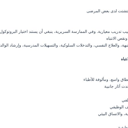
 التشتت لدى بعض المرضى
تدريب معيارية. وفي الممارسة السريرية، ينبغي أن يستند اختيار البروتوكول إلى
نقص الانتباه
نبهة، والعلاج النفسي، والتدخلات السلوكية، والتسهيلات المدرسية، وإرشاد الوال
تباه
نطاق واسع، ومألوفة للأطباء
دث آثار جانبية
طفي
يف الوظيفي
ة، والاتساق البيئي
ظيفية