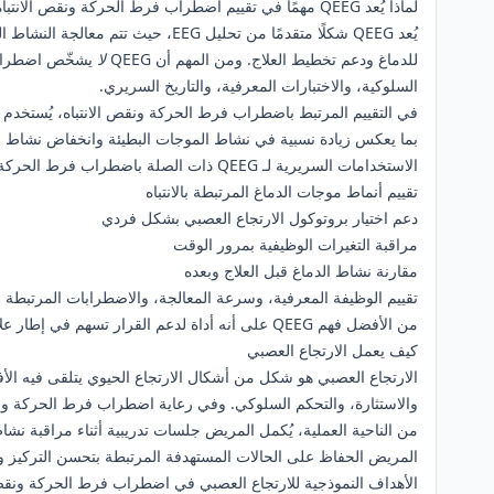
لماذا يُعد QEEG مهمًا في تقييم اضطراب فرط الحركة ونقص الانتباه
يُعد QEEG شكلًا متقدمًا من تحليل 
للدماغ ودعم تخطيط العلاج. ومن المهم أن QEEG
لا
يشخّص اضطراب ف
السلوكية، والاختبارات المعرفية، والتاريخ السريري.
في التقييم المرتبط باضطراب فرط الحركة ونقص الانتباه، يُستخدم QEEG غالبًا لتحديد الأنماط المرتبطة باضطراب تنظيم الانتباه. ومن النتائج الشائعة التي تتم مناقشتها ارتفاع
بما يعكس زيادة نسبية في نشاط الموجات البطيئة وانخفاض نشاط ا
الاستخدامات السريرية لـ QEEG ذات الصلة باضطراب فرط الحركة ونقص الانتباه
تقييم أنماط موجات الدماغ المرتبطة بالانتباه
دعم اختيار بروتوكول الارتجاع العصبي بشكل فردي
مراقبة التغيرات الوظيفية بمرور الوقت
مقارنة نشاط الدماغ قبل العلاج وبعده
تقييم الوظيفة المعرفية، وسرعة المعالجة، والاضطرابات المرتبطة ب
من الأفضل فهم QEEG على أنه أداة لدعم القرار تسهم في إطار علاجي أكثر تخصيصًا، وليس كنقطة تشخيصية نهائية مستقلة.
كيف يعمل الارتجاع العصبي
الارتجاع العصبي هو شكل من أشكال الارتجاع الحيوي يتلقى فيه الأفر
والاستثارة، والتحكم السلوكي. وفي رعاية اضطراب فرط الحركة ونقص ا
المريض الحفاظ على الحالات المستهدفة المرتبطة بتحسن التركيز وتق
الأهداف النموذجية للارتجاع العصبي في اضطراب فرط الحركة ونقص 