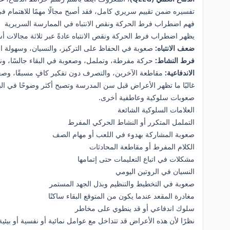
تفسيره ضمن تقييم سريري كامل، فقد أصبح مجالًا مهمًا للاهتمام ف
فهم اضطراب فرط الحركة ونقص الانتباه في الممارسة السريرية
يظهر اضطراب فرط الحركة ونقص الانتباه عادةً عبر ثلاثة مجالات 
ضعف الانتباه:
صعوبة في الحفاظ على التركيز، والنسيان، وسهولة ا
فرط النشاط:
حركة مفرطة، وتململ، وصعوبة في البقاء جالسًا، و
الاندفاعية:
مقاطعة الآخرين، والتصرف دون تفكير كافٍ مسبقًا، وصعوب
غالبًا ما تظهر الأعراض قبل سن المدرسة وتصبح أكثر وضوحًا في ال
صعوبات سلوكية وعاطفية أخرى.
العلامات السلوكية الشائعة
التململ المتكرر أو النشاط الحركي المفرط
صعوبة المشاركة بهدوء في اللعب أو مهام الصف
الكلام المفرط أو مقاطعة المحادثات
مشكلات في اتباع التعليمات حتى إتمامها
النسيان في الروتين اليومي
صعوبة في التخطيط والتنظيم وبذل الجهد المستمر
مغادرة المقعد عندما يكون من المتوقع البقاء ساكنًا
سلوك اندفاعي أو قد ينطوي على مخاطر
نظرًا لأن هذه الأعراض قد تتداخل مع عوامل نمائية أو نفسية أو بيئي