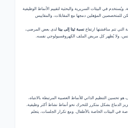
يانات معيارية. ويُستخدم في البيئات السريرية والبحثية لتقييم الأنماط الوظيفية
ن للمتخصصين المؤهلين دمجها مع المقابلات، والمقاييس
نسبة ثيتا إلى بيتا
لدى بعض المرضى،
انس، ولا يُظهر كل مريض الملف الكهروفسيولوجي نفسه.
 تحسين التنظيم الذاتي للأنماط العصبية المرتبطة بالانتباه،
تعزيز الدماغ بشكل متكرر للتحرك نحو أنماط نشاط أكثر وظيفية.
جهات بصرية أو شبيهة بالألعاب، خاصة في البيئات الخاصة بالأطفال. ومع تكرار الجلسات، يتعلم