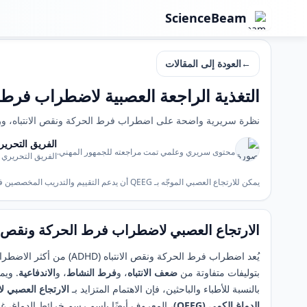
ScienceBeam
ScienceBeam
←
العودة إلى المقالات
التغذية الراجعة العصبية لاضطراب فرط ا
نظرة سريرية واضحة على اضطراب فرط الحركة ونقص الانتباه، ورسم خرائط الدماغ بـ QEEG، والارتجاع العصبي كتدخل غير جراحي لتح
الفريق التحرير
محتوى سريري وعلمي تمت مراجعته للجمهور المهني.
الفريق التحريري 
يمكن للارتجاع العصبي الموجّه بـ QEEG أن يدعم التقييم والتدريب المخصصين في رعاية اضطراب فرط الحركة ونقص الانتباه.
الارتجاع العصبي لاضطراب فرط الحركة ونقص ال
بتوليفات متفاوتة من
ضعف الانتباه
، و
فرط النشاط
، و
الاندفاعية
. ويم
بالنسبة للأطباء والباحثين، فإن الاهتمام المتزايد بـ
الارتجاع العصبي 
الدماغ الكمي (QEEG)
، المعروف أيضًا باسم رسم خرائط الدماغ، غال