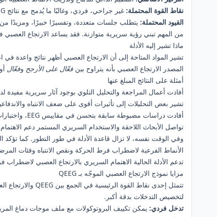
نقاط القوة المحتملة:
غير جراحي، فردي، وغالبًا ما يُدمج مع نتائج QEEG
القيود المحتملة:
يتطلب جلسات متعددة، وتفسيرًا خبيرًا، ومزيدًا من
من المهم تبني رؤية سريرية متوازنة. فقد يساعد الارتجاع العصبي ف
ماذا تشير إليه الأدلة
تشير المواد المتاحة إلى أن الارتجاع العصبي أظهر نتائج واعدة في 
المصدر الارتجاع العصبي بأنه يتراوح بين
فعّال على الأرجح
و
فعّال
أو
أمثلة على النتائج المبلغ عنها
أفادت أعمال المراجعة والتحليل التلوي بوجود آثار سريرية مفيدة 
تشير بعض التحليلات إلى تأثيرات أقوى على ضعف الانتباه والاندفاع
أفادت دراسات مضبوطة سابقة بتحسن في مقاييس EEG، واختبارات الانتباه، والمقاييس السلوكية، والنتائج المرتبطة بالذكاء بعد التدريب
تواصل الأبحاث اللاحقة والاستخدام السريري المستمر دعم الاهتمام 
وفي الوقت نفسه، لا تزال قاعدة الأدلة في طور التطور. كما تؤكد ال
الأنماط الفرعية لاضطراب فرط الحركة ونقص الانتباه وفئات المرض
تدعم الأدلة الحالية الاهتمام السريري بالارتجاع العصبي لاضطراب 
مزايا نموذج الارتجاع العصبي الموجّه بـ QEEG
تتمثل إحدى نقاط القوة الرئيسية في الجمع بين QEEG والارتجاع العصبي في التوجه نحو
لتخصيص التدخلات بدقة أكبر.
تدخل فردي:
يمكن تكييف البروتوكولات مع ملف موجات دماغ المر