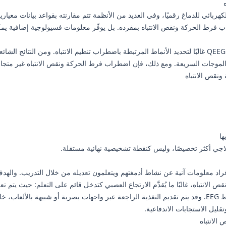
EEG، حيث تتم معالجة النشاط الكهربائي للدماغ رقميًا، وفي العديد من الأنظمة تتم مقارنته بقواعد ب
رط الحركة ونقص الانتباه بمفرده. بل يوفّر معلومات فسيولوجية إضافية يمك
لموجات السريعة. ومع ذلك، فإن اضطراب فرط الحركة ونقص الانتباه غير متج
ها
اد معلومات آنية عن نشاط أدمغتهم ويتعلمون تعديله من خلال التدريب. والهدف هو
لانتباه، غالبًا ما يُقدَّم الارتجاع العصبي كتدخل قائم على التعلم: حيث يتم 
من الناحية العملية، يُكمل المريض جلسات تدريبية أثناء مراقبة نشاط EEG. وقد يتم تقديم التغذية الراجعة عبر وا
ليل الاستجابات الاندفاعية.
الانتباه