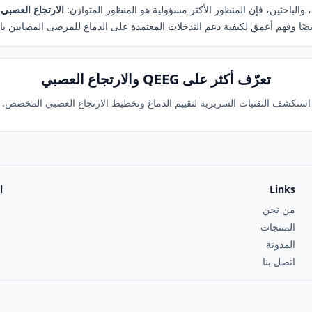
، والباحثين، فإن المنظور الأكثر مسؤولية هو المنظور المتوازن:
الارتجاع العصبي الموجّه بـ QEEG أداة قيّمة ضمن 
ا وفهم أعمق لكيفية دعم التدخلات المعتمدة على الدماغ للمرضى المصابين با
تعرّف أكثر على QEEG والارتجاع العصبي
استكشف التقنيات السريرية لتقييم الدماغ وتخطيط الارتجاع العصبي المخصص.
Links
ا
من نحن
المنتجات
المدونة
اتصل بنا