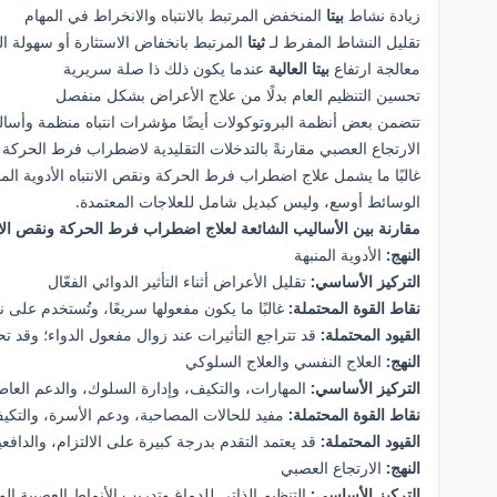
زيادة نشاط
بيتا
المنخفض المرتبط بالانتباه والانخراط في المهام
تقليل النشاط المفرط لـ
ثيتا
المرتبط بانخفاض الاستثارة أو سهولة
معالجة ارتفاع
بيتا العالية
عندما يكون ذلك ذا صلة سريرية
تحسين التنظيم العام بدلًا من علاج الأعراض بشكل منفصل
تتضمن بعض أنظمة البروتوكولات أيضًا مؤشرات انتباه منظمة وأساليب 
الارتجاع العصبي مقارنةً بالتدخلات التقليدية لاضطراب فرط الحركة و
غالبًا ما يشمل علاج اضطراب فرط الحركة ونقص الانتباه الأدوية الم
الوسائط أوسع، وليس كبديل شامل للعلاجات المعتمدة.
مقارنة بين الأساليب الشائعة لعلاج اضطراب فرط الحركة ونقص الان
النهج:
الأدوية المنبهة
التركيز الأساسي:
تقليل الأعراض أثناء التأثير الدوائي الفعّال
نقاط القوة المحتملة:
غالبًا ما يكون مفعولها سريعًا، وتُستخدم على 
القيود المحتملة:
قد تتراجع التأثيرات عند زوال مفعول الدواء؛ وقد تح
النهج:
العلاج النفسي والعلاج السلوكي
التركيز الأساسي:
المهارات، والتكيف، وإدارة السلوك، والدعم العا
نقاط القوة المحتملة:
مفيد للحالات المصاحبة، ودعم الأسرة، والتك
القيود المحتملة:
قد يعتمد التقدم بدرجة كبيرة على الالتزام، والدافعي
النهج:
الارتجاع العصبي
التركيز الأساسي:
التنظيم الذاتي للدماغ وتدريب الأنماط العصبية الو