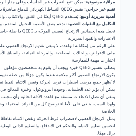
مراقبة موضوعية:
يمكن تتبع التغيرات عبر الجلسات وعلى مدار الرع
تقييم غير جراحي:
يقيس QEEG النشاط الكهربائي للدماغ مباشرةً دون إجراءات جراحية
أهمية سريرية أوسع:
يُستخدم QEEG أيضًا في القلق، والاكتئاب، والصرع، وإصابات الدماغ الرضحية، والمشكلات المرتبطة بالنوم، والتقييم المعرفي
التكامل مع التقنيات العصبية:
تدعم بعض الأنظمة التحليل المتقدم، وا
تجعل هذه الخصائص الارتجاع العصبي الموجّه بـ QEEG ذا صلة خاصة بعيادات علوم الأعصاب، وعلماء النفس، والأطباء النفسيين، وفرق إعادة التأهيل الساعية إلى استراتيجيات تدخل قائمة على البيانات.
الاعتبارات والقيود السريرية
على الرغم من إمكاناته الواعدة، لا ينبغي تقديم الارتجاع العصبي
ملف الأعراض، والحالات المصاحبة، والمرحلة النمائية، والسياق الأسر
اعتبارات مهمة للممارسة
يتطلب تفسير QEEG خبرة ويجب أن يقوم به متخصصون مؤهلون
يكون الارتجاع العصبي أكثر ملاءمة عندما يكون جزءًا من خطة تقييم
لا يُظهر جميع مرضى اضطراب فرط الحركة ونقص الانتباه النمط نفسه 
يمكن أن يؤثر عدد الجلسات، وجودة البروتوكول، وخبرة المعالج في ال
ينبغي أن تظل الادعاءات متسقة مع قاعدة الأدلة الحالية وأن تتجنب ا
ولهذا السبب، ينبغي على الأطباء توضيح كل من الفوائد المحتملة وح
الخلاصة
لتحسين تنظيم الانتباه، والتحكم في الاندفاع، والتنظيم الذاتي الوظيف
يزال مهمًا.