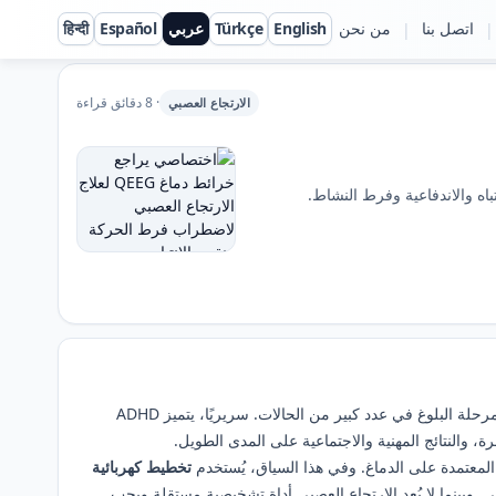
اتصل بنا
من نحن
English
Türkçe
عربي
Español
हिन्दी
|
|
· 8 دقائق قراءة
الارتجاع العصبي
يُعد اضطراب فرط الحركة ونقص الانتباه (ADHD) من أكثر الاضطرابات النمائية العصبية شيوعًا لدى الأطفال والمراهقين، وقد تستمر الأعراض إلى مرحلة البلوغ في عدد كبير من الحالات. سريريًا، يتميز ADHD
، والنتائج المهنية والاجتماعية على المدى الطويل.
لمعتمدة على الدماغ. وفي هذا السياق، يُستخدم
تخطيط كهربائية
. وبينما لا يُعد الارتجاع العصبي أداة تشخيصية مستقلة ويجب