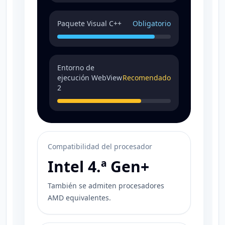
Paquete Visual C++
Obligatorio
Entorno de
ejecución WebView
Recomendado
2
Compatibilidad del procesador
Intel 4.ª Gen+
También se admiten procesadores
AMD equivalentes.