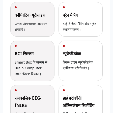
कॉग्निटिव न्यूरोसाइंस
ब्रेन मैपिंग
उन्नत संज्ञानात्मक अध्ययन
हाई-डेंसिटी मैपिंग और स्रोत
क्षमताएँ।
स्थानीयकरण।
BCI सिस्टम
न्यूरोफीडबैक
Smart Box के माध्यम से
रियल-टाइम न्यूरोफीडबैक
Brain Computer
प्रशिक्षण प्रोटोकॉल।
Interface विकास।
समकालिक EEG-
हाई फ़्रीक्वेंसी
fNIRS
ऑस्सिलेशन रिकॉर्डिंग