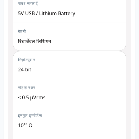
पावर सप्लाई
5V USB / Lithium Battery
बैटरी
रिचार्जेबल लिथियम
रिज़ॉल्यूशन
24-bit
नॉइज़ स्तर
< 0.5 μVrms
इनपुट इम्पीडेंस
10¹² Ω