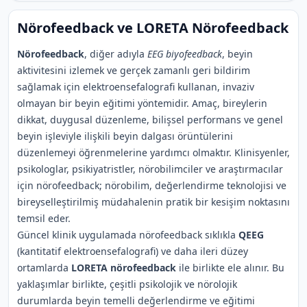
Nörofeedback ve LORETA Nörofeedback
Nörofeedback
, diğer adıyla
EEG biyofeedback
, beyin
aktivitesini izlemek ve gerçek zamanlı geri bildirim
sağlamak için elektroensefalografi kullanan, invaziv
olmayan bir beyin eğitimi yöntemidir. Amaç, bireylerin
dikkat, duygusal düzenleme, bilişsel performans ve genel
beyin işleviyle ilişkili beyin dalgası örüntülerini
düzenlemeyi öğrenmelerine yardımcı olmaktır. Klinisyenler,
psikologlar, psikiyatristler, nörobilimciler ve araştırmacılar
için nörofeedback; nörobilim, değerlendirme teknolojisi ve
bireyselleştirilmiş müdahalenin pratik bir kesişim noktasını
temsil eder.
Güncel klinik uygulamada nörofeedback sıklıkla
QEEG
(kantitatif elektroensefalografi) ve daha ileri düzey
ortamlarda
LORETA nörofeedback
ile birlikte ele alınır. Bu
yaklaşımlar birlikte, çeşitli psikolojik ve nörolojik
durumlarda beyin temelli değerlendirme ve eğitimi