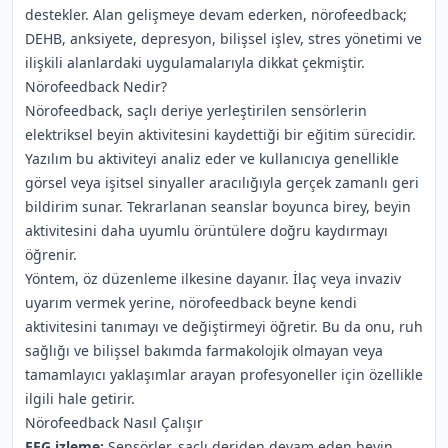
destekler. Alan gelişmeye devam ederken, nörofeedback;
DEHB, anksiyete, depresyon, bilişsel işlev, stres yönetimi ve
ilişkili alanlardaki uygulamalarıyla dikkat çekmiştir.
Nörofeedback Nedir?
Nörofeedback, saçlı deriye yerleştirilen sensörlerin
elektriksel beyin aktivitesini kaydettiği bir eğitim sürecidir.
Yazılım bu aktiviteyi analiz eder ve kullanıcıya genellikle
görsel veya işitsel sinyaller aracılığıyla gerçek zamanlı geri
bildirim sunar. Tekrarlanan seanslar boyunca birey, beyin
aktivitesini daha uyumlu örüntülere doğru kaydırmayı
öğrenir.
Yöntem, öz düzenleme ilkesine dayanır. İlaç veya invaziv
uyarım vermek yerine, nörofeedback beyne kendi
aktivitesini tanımayı ve değiştirmeyi öğretir. Bu da onu, ruh
sağlığı ve bilişsel bakımda farmakolojik olmayan veya
tamamlayıcı yaklaşımlar arayan profesyoneller için özellikle
ilgili hale getirir.
Nörofeedback Nasıl Çalışır
EEG izleme:
Sensörler, saçlı deriden devam eden beyin