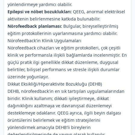
yönlendirmeye yardımcı olabilir.
Epilepsi ve nöbet bozuklukları:
QEEG, anormal elektriksel
aktivitenin belirlenmesine katkıda bulunabilir.
Nörofeedback planlaması:
Bulgular, bireyselleştirilmiş
eğitim protokollerinin uyarlanmasına yardımcı olabilir.
Nörofeedback'in Klinik Uygulamaları
Nörofeedback cihazları ve eğitim protokolleri, çok çeşitli
klinik ve performansla ilişkili bağlamlarda incelenmiştir. En
güçlü pratik ilgi genellikle dikkat düzenleme, duygusal
belirtiler, bilişsel performans ve stresle ilişkili durumlar
üzerinde yoğunlaşır.
Dikkat Eksikliği/Hiperaktivite Bozukluğu (DEHB)
DEHB, nörofeedback'in en sık tartışılan uygulamalarından
biridir. Klinik kullanım; dikkati iyileştirmeye, dikkat
dağınıklığını azaltmaya ve davranışsal düzenlemeyi
desteklemeye odaklanır. QEEG ayrıca, ilgili beyin dalgası
örüntülerini belirlemek ve eğitim stratejilerini
yönlendirmek amacıyla DEHB'li bireylerin
değerlendirilmesinde de yaygın olarak kullanılır.