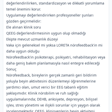
değerlendirilirken, standardizasyon ve dikkatli yorumlama
temel önemini korur.
Uygulamayı değerlendirirken profesyoneller şunları
gözden geçirmelidir:
Ele alınan klinik soru
QEEG değerlendirmesinin uygun olup olmadığı
Ekipte mevcut uzmanlık düzeyi
Vaka için geleneksel mi yoksa LORETA nörofeedback'in mi
daha uygun olduğu
Nörofeedback'in psikoterapi, psikiyatri, rehabilitasyon veya
daha geniş bakım planlamasıyla nasıl entegre edileceği
Sonuç
Nörofeedback, bireylerin gerçek zamanlı geri bildirim
yoluyla beyin aktivitesini düzenlemeyi öğrenmelerine
yardımcı olan, umut verici bir EEG tabanlı eğitim
yaklaşımıdır. Klinik nörobilim ve ruh sağlığı
uygulamalarında; DEHB, anksiyete, depresyon, bilişsel
işlev, stres yönetimi ve ilişkili sorunlar için yaygın olarak
incelenmektedir. QEEG, klinisyenlerin beyin aktivitesi