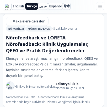
English
Türkçe
عربي
Español
हिन्दी
ScienceBeam
←
Makalelere geri dön
· 8 dakikalık okuma
NÖROBILIM
NÖROFEEDBACK
Nörofeedback ve LORETA
Nörofeedback: Klinik Uygulamalar,
QEEG ve Pratik Değerlendirmeler
Klinisyenler ve araştırmacılar için nörofeedback, QEEG ve
LORETA nörofeedback'e dair; mekanizmalar, uygulamalar,
faydalar, sınırlamalar ve temel farkları içeren, kanıta
duyarlı bir genel bakış.
Editoryal Ekip
Klinik ve bilimsel editoryal ekip.
Nörobilim İçerik Ekibi
Nörofeedback ve LORETA nörofeedback, klinik ve araştırma
ortamlarında beyin aktivitesini izlemek ve eğitmek için kullanılır.