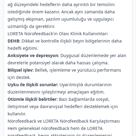
ağ düzeyindeki hedeflerin daha ayrıntılı bir temsilini
istediğinde önem kazanır. Ancak aynı zamanda daha
gelişmiş ekipman, yazılım uyumluluğu ve uygulayıcı
uzmanlığı da gerektirir.
LORETA Nörofeedback'in Olası Klinik Kullanımları
DEHB:
Dikkat ve kontrolle ilişkili beyin bölgelerinin daha
hedefli eğitimi.
Anksiyete ve depresyon:
Duygusal düzenlemede yer alan
devrelerle potansiyel olarak daha hassas çalışma.
Bilişsel işlev:
Bellek, işlemleme ve yürütücü performans
için destek.
Uyku ile ilişkili sorunlar:
Uyarılmışlık durumlarının
düzenlenmesini iyileştirmeyi amaçlayan eğitim.
Otizmle ilişkili belirtiler:
Bazı bağlamlarda sosyal,
iletişimsel veya davranışsal hedefleri desteklemek için
kullanılır.
Nörofeedback ve LORETA Nörofeedback Karşılaştırması
Hem geleneksel nörofeedback hem de LORETA
nörofeedback, beyin aktivitesinin öz düzenlemesini