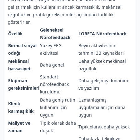
geliştirmek için kullanılır; ancak karmaşıklık, mekânsal
özgüllük ve pratik gereksinimler açısından farklılık
gösterirler.
Geleneksel
Özellik
LORETA Nörofeedback
Nörofeedback
Birincil sinyal
Yüzey EEG
Beyin aktivitesinin
odağı
aktivitesi
tahmini 3B kaynakları
Mekânsal
Daha yüksek mekânsal
Daha genel
hassasiyet
özgüllük
Standart
Ekipman
Daha gelişmiş donanım
nörofeedback
gereksinimleri
ve yazılım
kurulumu
Daha geniş rutin
Uzmanlaşmış
Klinik
kullanım için
uygulamalar için daha
karmaşıklık
uygun
uygun
Maliyet ve
Tipik olarak daha
Tipik olarak daha yüksek
zaman
düşük
Daha fazla teknik ve