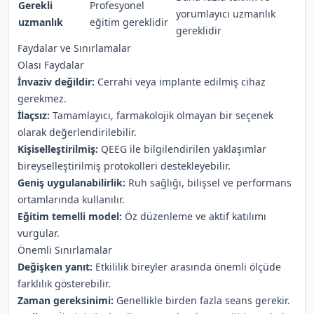
Gerekli
Profesyonel
yorumlayıcı uzmanlık
uzmanlık
eğitim gereklidir
gereklidir
Faydalar ve Sınırlamalar
Olası Faydalar
İnvaziv değildir:
Cerrahi veya implante edilmiş cihaz
gerekmez.
İlaçsız:
Tamamlayıcı, farmakolojik olmayan bir seçenek
olarak değerlendirilebilir.
Kişiselleştirilmiş:
QEEG ile bilgilendirilen yaklaşımlar
bireyselleştirilmiş protokolleri destekleyebilir.
Geniş uygulanabilirlik:
Ruh sağlığı, bilişsel ve performans
ortamlarında kullanılır.
Eğitim temelli model:
Öz düzenleme ve aktif katılımı
vurgular.
Önemli Sınırlamalar
Değişken yanıt:
Etkililik bireyler arasında önemli ölçüde
farklılık gösterebilir.
Zaman gereksinimi:
Genellikle birden fazla seans gerekir.