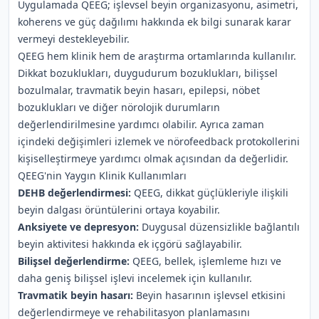
Uygulamada QEEG; işlevsel beyin organizasyonu, asimetri,
koherens ve güç dağılımı hakkında ek bilgi sunarak karar
vermeyi destekleyebilir.
QEEG hem klinik hem de araştırma ortamlarında kullanılır.
Dikkat bozuklukları, duygudurum bozuklukları, bilişsel
bozulmalar, travmatik beyin hasarı, epilepsi, nöbet
bozuklukları ve diğer nörolojik durumların
değerlendirilmesine yardımcı olabilir. Ayrıca zaman
içindeki değişimleri izlemek ve nörofeedback protokollerini
kişiselleştirmeye yardımcı olmak açısından da değerlidir.
QEEG'nin Yaygın Klinik Kullanımları
DEHB değerlendirmesi:
QEEG, dikkat güçlükleriyle ilişkili
beyin dalgası örüntülerini ortaya koyabilir.
Anksiyete ve depresyon:
Duygusal düzensizlikle bağlantılı
beyin aktivitesi hakkında ek içgörü sağlayabilir.
Bilişsel değerlendirme:
QEEG, bellek, işlemleme hızı ve
daha geniş bilişsel işlevi incelemek için kullanılır.
Travmatik beyin hasarı:
Beyin hasarının işlevsel etkisini
değerlendirmeye ve rehabilitasyon planlamasını