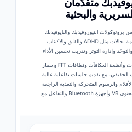
يوفيدبك متقدّمان
سريرية والبحثية
 واسعة من بروتوكولات النيوروفيدبك والبايوفيدبك
الجاهزة للاستخدام، والمصممة لحالات مثل ADHD والقلق والاكتئاب
يمكن للأخصائيين إدارة العتبات وأنظمة المكافآت ونطاقات FFT ومسار
 الحقيقي، مع تقديم جلسات تفاعلية عالية
الأفلام والرسوم المتحركة والتغذية الراجعة
المعتمدة على الموسيقى ومحتوى VR وأجهزة Bluetooth والتفاعل مع