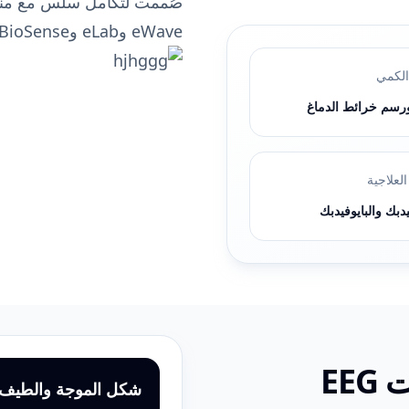
eWave وeLab وBioSense وeStim وأنظمة Hospital EEG.
الكمي
العلاجية
يدبك والبايوفيدبك
مراقبة عالية الدقة لإشارات EEG
شكل الموجة والطيف 