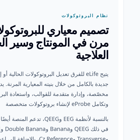
نظام البروتوكولات
تصميم معياري للبروتوكول
مرن في المونتاج وسير ا
العلاجية
يتيح eLife للفرق تعديل البروتوكولات الحالية
جديدة بالكامل من خلال بنيته المعيارية المرنة.
مخصّصة، وإدارة متقدمة للقوالب، واستعادة البرو
وتكامل eProbe لإنشاء بروتوكولات متخصصة
بالنسبة لأنظمة EEG وQEEG، تدعم
ف
وTransverse وCz Reference، ب