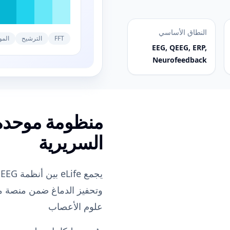
النطاق الأساسي
FFT
الترشيح
المو
EEG, QEEG, ERP,
Neurofeedback
منظومة موحدة ل
السريرية
وتحفيز الدماغ ضمن منصة مع
علوم الأعصاب