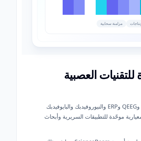
نتاجات
مزامنة سحابية
لتقنيات العصبية
يجمع eLife بين أنظمة EEG وQEEG وERP والنيوروفيدبك والبايوفيدبك
يارية موحّدة للتطبيقات السريرية وأبحاث