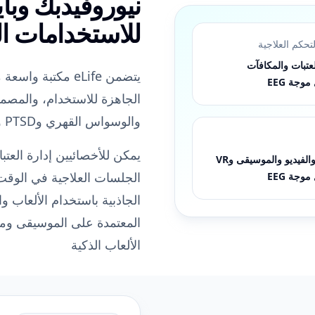
نيوروفيدبك وبا
للاستخدامات ال
تحكم العلاجية
عتبات والمكافآت
يتضمن eLife مكتبة
والوسواس القهري وPTSD والتوحّد وإدارة التوتر وتدريب تحسين الأداء
والفيديو والموسيقى وVR
الجلسات العلاجية في الوقت
الجاذبية باستخدام الألعاب و
الألعاب الذكية