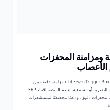
لدقة ومزامنة المحفزات
 الأعصاب
باستخدام وحدة ERP ونظام Trigger Box، تتيح eLife مزامنة دقيقة بين
استجابات الدماغ والمحفزات البصرية أو السمعية. تدعم المنصة اقتناء ERP
ت محفزات دقيق، ودعمًا مخصصًا لمستشعرات