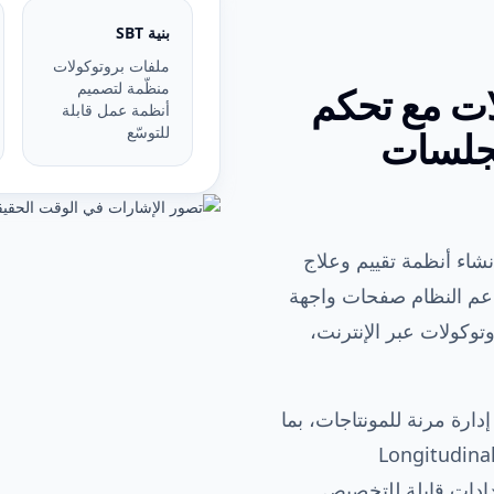
بنية SBT
ملفات بروتوكولات
منظّمة لتصميم
ات مع تحكم
أنظمة عمل قابلة
للتوسّع
لجلسات
 أو إنشاء أنظمة تقييم وعلاج
 يدعم النظام صفحات واجهة
توكولات عبر الإنترنت،
 المنصة أيضًا إدارة مرنة للمونتاجات، بما
ي ذلك QEEG وBanana وDouble Banana وLongitudinal
الإضافة إلى إعدادات قابلة للتخصيص