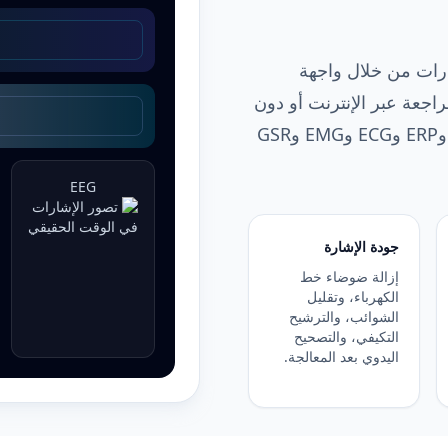
ة إشارات من خلال واجهة
اجعة عبر الإنترنت أو دون
اتصال. تشمل الإشارات المدعومة EEG وQEEG وERP وECG وEMG وGSR
EEG
جودة الإشارة
إزالة ضوضاء خط
الكهرباء، وتقليل
الشوائب، والترشيح
التكيفي، والتصحيح
اليدوي بعد المعالجة.