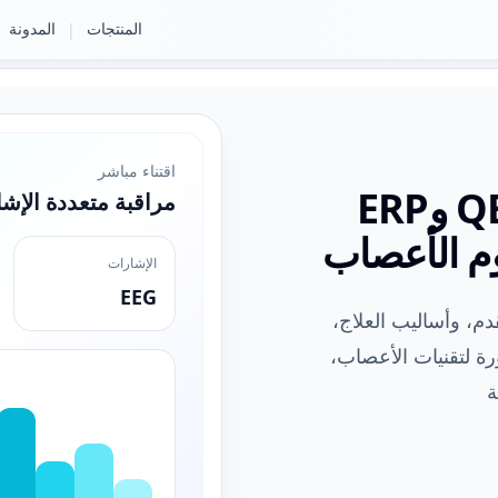
المنتجات
المدونة
|
اقتناء مباشر
منصة موحّدة لـEEG وQEEG وERP
مراقبة متعددة الإش
وم الأعصاب
الإشارات
EEG
لمتقدم، وأساليب العلاج،
رة لتقنيات الأعصاب،
ة