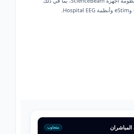
صُممت لتكامل سلس مع منظومة أجهزة ScienceBeam، بما في ذلك
المباشران
متجاوب