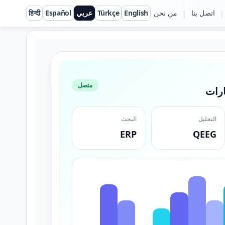
اتصل بنا
من نحن
English
Türkçe
عربي
Español
हिन्दी
|
|
متصل
ارات
التحليل
البحث
ERP
QEEG