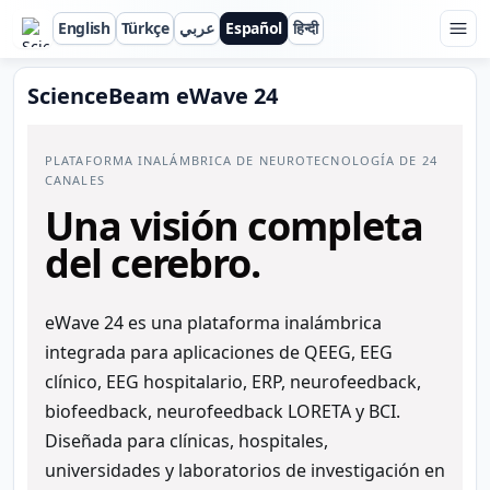
English
Türkçe
عربي
Español
हिन्दी
ScienceBeam
ScienceBeam eWave 24
PLATAFORMA INALÁMBRICA DE NEUROTECNOLOGÍA DE 24
CANALES
Una visión completa
del cerebro.
eWave 24 es una plataforma inalámbrica
integrada para aplicaciones de QEEG, EEG
clínico, EEG hospitalario, ERP, neurofeedback,
biofeedback, neurofeedback LORETA y BCI.
Diseñada para clínicas, hospitales,
universidades y laboratorios de investigación en