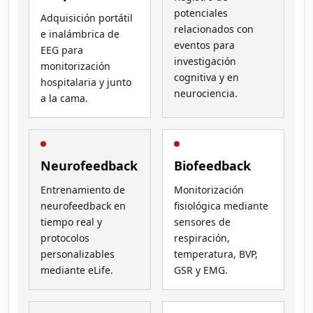
potenciales
Adquisición portátil
relacionados con
e inalámbrica de
eventos para
EEG para
investigación
monitorización
cognitiva y en
hospitalaria y junto
neurociencia.
a la cama.
Neurofeedback
Biofeedback
Entrenamiento de
Monitorización
neurofeedback en
fisiológica mediante
tiempo real y
sensores de
protocolos
respiración,
personalizables
temperatura, BVP,
mediante eLife.
GSR y EMG.